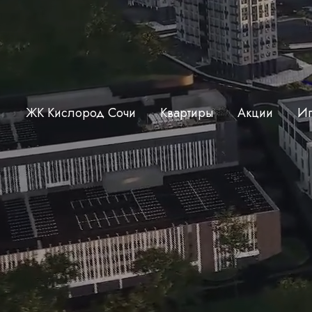
ЖК Кислород Сочи
Квартиры
Акции
Ип