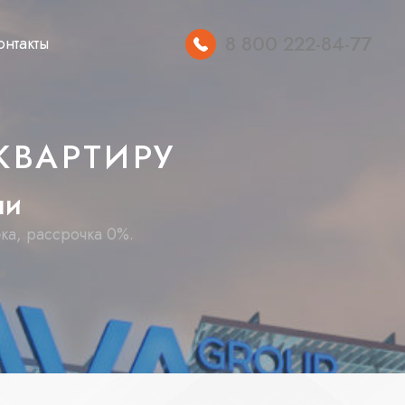
8 800 222-84-77
онтакты
КВАРТИРУ
ч
и
ека, рассрочка 0%.