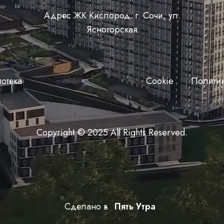
Адрес ЖК Кислород: г. Сочи, ул.
Ясногорская
отека
Сookie
Полити
Copyright © 2025 All Rights Reserved.
Сделано в
Пять Утра