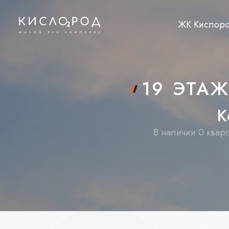
ЖК Кислор
19 ЭТА
К
В наличии 0 кварт