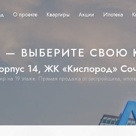
од
О проекте
Квартиры
Акции
Ипотека
К
Ж — ВЫБЕРИТЕ СВОЮ 
о
р
п
у
с
1
4
,
Ж
К
«
К
и
с
л
о
р
о
д
»
С
о
ир на 19 этаже. Прямая продажа от застройщика, ипот