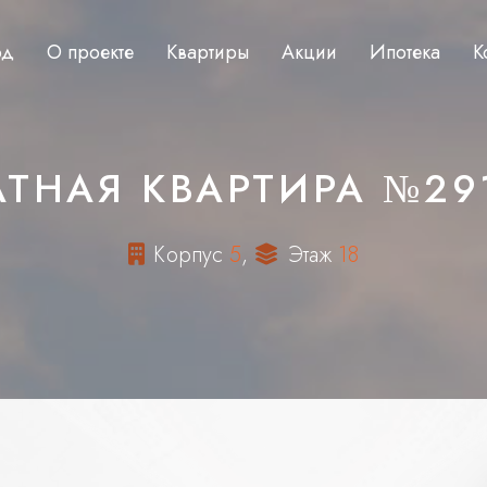
од
О проекте
Квартиры
Акции
Ипотека
К
ТНАЯ КВАРТИРА №291
К
о
р
п
у
с
5
,
Э
т
а
ж
1
8