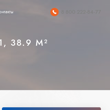
8 800 222-84-77
онтакты
, 38.9 М²