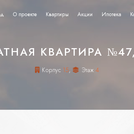
од
О проекте
Квартиры
Акции
Ипотека
К
ТНАЯ КВАРТИРА №47,
К
о
р
п
у
с
1
5
,
Э
т
а
ж
4