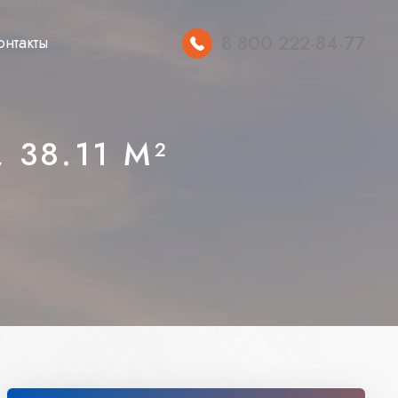
8 800 222-84-77
онтакты
 38.11 М²