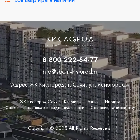
Все квартиры в наличии
8 800 222-84-77
info@sochi-kislorod.ru
Адрес ЖК Кислород: г. Сочи, ул. Ясногорская
ЖК Кислород Сочи
Квартиры
Акции
Ипотека
Сookie
Политика конфиденциальности
Согласие на обработку
Copyright © 2025 All Rights Reserved.