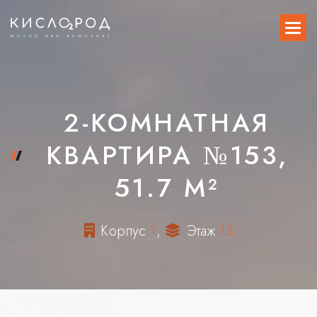
2-КОМНАТНАЯ
КВАРТИРА №153,
51.7 М²
К
о
р
п
у
с
1
,
Э
т
а
ж
1
3