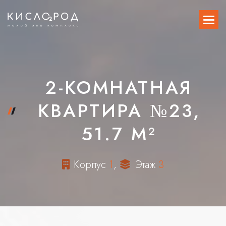
2-КОМНАТНАЯ
КВАРТИРА №23,
51.7 М²
К
о
р
п
у
с
1
,
Э
т
а
ж
3