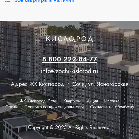
Все квартиры в наличии
8 800 222-84-77
info@sochi-kislorod.ru
Адрес ЖК Кислород: г. Сочи, ул. Ясногорская
ЖК Кислород Сочи
Квартиры
Акции
Ипотека
Сookie
Политика конфиденциальности
Согласие на обработку
Copyright © 2025 All Rights Reserved.