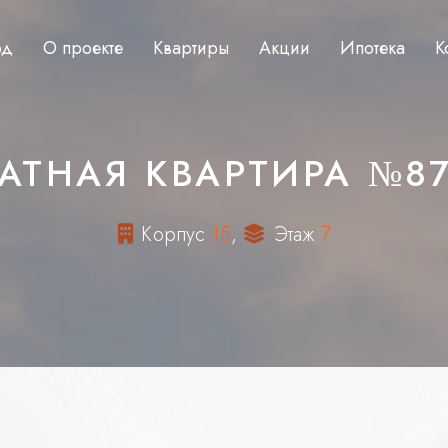
од
О проекте
Квартиры
Акции
Ипотека
К
АТНАЯ КВАРТИРА №87,
К
о
р
п
у
с
1
5
,
Э
т
а
ж
7