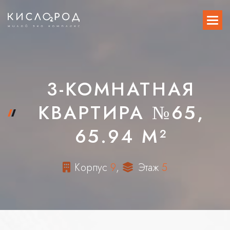
3-КОМНАТНАЯ
КВАРТИРА №65,
65.94 М²
К
о
р
п
у
с
9
,
Э
т
а
ж
5