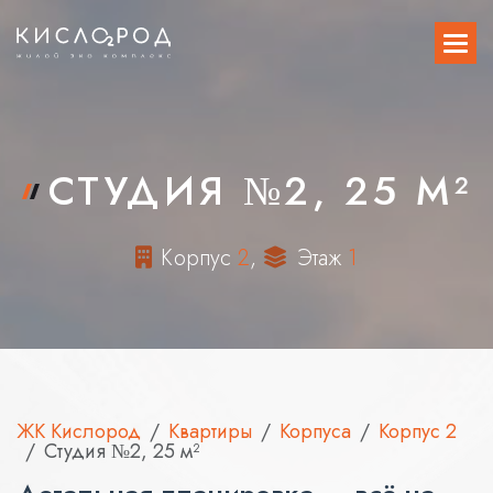
СТУДИЯ №2, 25 М²
К
о
р
п
у
с
2
,
Э
т
а
ж
1
ЖК Кислород
Квартиры
Корпуса
Корпус 2
Студия №2, 25 м²