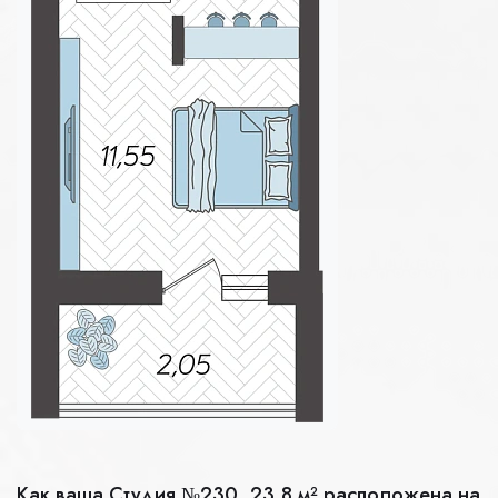
Как ваша Студия №230, 23.8 м² расположена на