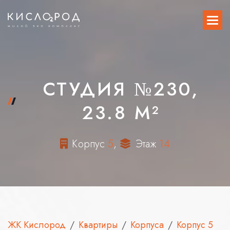
СТУДИЯ №230,
23.8 М²
К
о
р
п
у
с
5
,
Э
т
а
ж
1
4
ЖК Кислород
Квартиры
Корпуса
Корпус 5