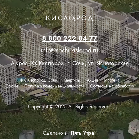
8 800 222-84-77
info@sochi-kislorod.ru
Адрес ЖК Кислород: г. Сочи, ул. Ясногорская
ЖК Кислород Сочи
Квартиры
Акции
Ипотека
Сookie
Политика конфиденциальности
Согласие на обработку
Copyright © 2025 All Rights Reserved.
Сделано в
Пять Утра