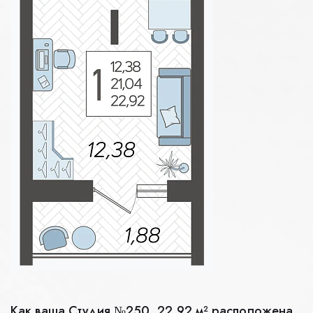
Как ваша Студия №250, 22.92 м² расположена