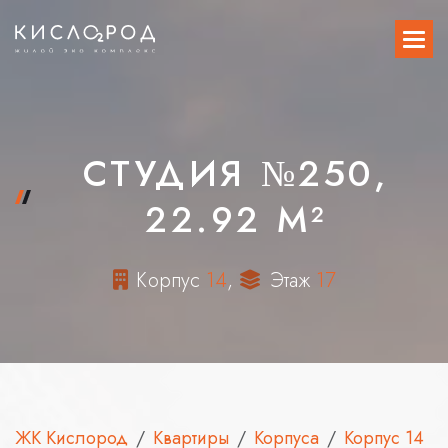
СТУДИЯ №250,
22.92 М²
К
о
р
п
у
с
1
4
,
Э
т
а
ж
1
7
ЖК Кислород
Квартиры
Корпуса
Корпус 14