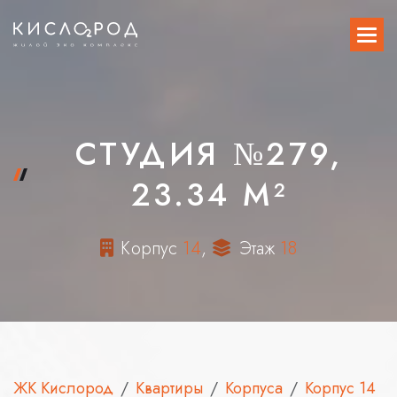
СТУДИЯ №279,
23.34 М²
К
о
р
п
у
с
1
4
,
Э
т
а
ж
1
8
ЖК Кислород
Квартиры
Корпуса
Корпус 14