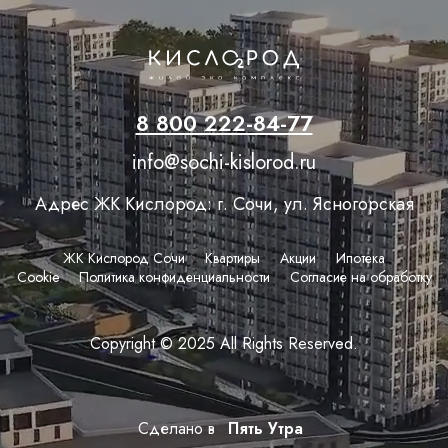
8 800 222-84-77
info@sochi-kislorod.ru
Адрес ЖК Кислород: г. Сочи, ул. Ясногорская
ЖК Кислород Сочи
Квартиры
Акции
Ипотека
Сookie
Политика конфиденциальности
Согласие на обработку
Copyright © 2025 All Rights Reserved.
Сделано в
Пять Утра