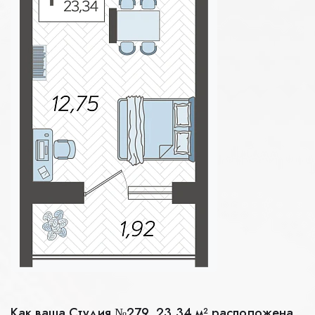
Как ваша Студия №279, 23.34 м² расположена