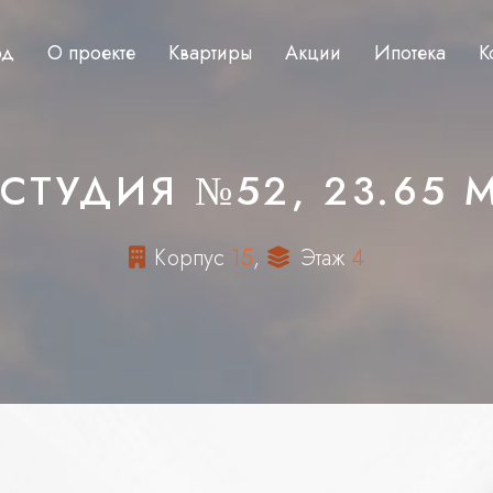
од
О проекте
Квартиры
Акции
Ипотека
К
СТУДИЯ №52, 23.65 
К
о
р
п
у
с
1
5
,
Э
т
а
ж
4