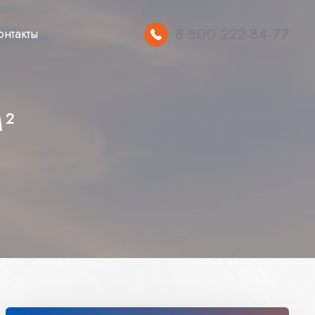
8 800 222-84-77
онтакты
М²