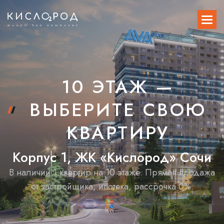
10 ЭТАЖ —
ВЫБЕРИТЕ СВОЮ
КВАРТИРУ
К
о
р
п
у
с
1
,
Ж
К
«
К
и
с
л
о
р
о
д
»
С
о
ч
и
В наличии 1 квартир на 10 этаже. Прямая продажа
от застройщика, ипотека, рассрочка 0%.