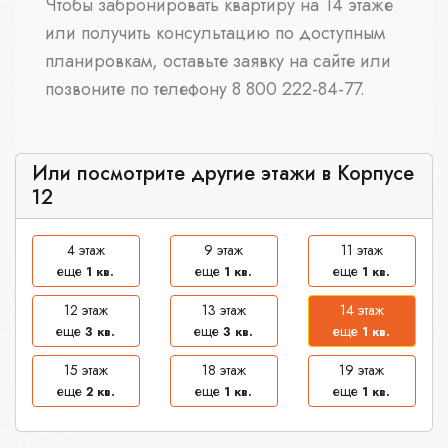
Чтобы забронировать квартиру на 14 этаже
или получить консультацию по доступным
планировкам, оставьте заявку на сайте или
позвоните по телефону 8 800 222-84-77.
Или посмотрите другие этажи в Корпусе
12
4 этаж
9 этаж
11 этаж
еще
еще
еще
1 кв.
1 кв.
1 кв.
12 этаж
13 этаж
14 этаж
еще
еще
еще
3 кв.
3 кв.
1 кв.
15 этаж
18 этаж
19 этаж
еще
еще
еще
2 кв.
1 кв.
1 кв.