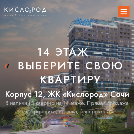
14 ЭТАЖ —
ВЫБЕРИТЕ СВОЮ
КВАРТИРУ
К
о
р
п
у
с
1
2
,
Ж
К
«
К
и
с
л
о
р
о
д
»
С
о
ч
и
В наличии 1 квартир на 14 этаже. Прямая продажа
от застройщика, ипотека, рассрочка 0%.