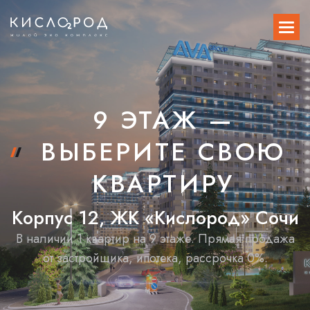
9 ЭТАЖ —
ВЫБЕРИТЕ СВОЮ
КВАРТИРУ
К
о
р
п
у
с
1
2
,
Ж
К
«
К
и
с
л
о
р
о
д
»
С
о
ч
и
В наличии 1 квартир на 9 этаже. Прямая продажа
от застройщика, ипотека, рассрочка 0%.