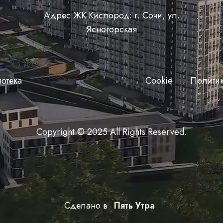
Адрес ЖК Кислород: г. Сочи, ул.
Ясногорская
отека
Сookie
Полити
Copyright © 2025 All Rights Reserved.
Сделано в
Пять Утра