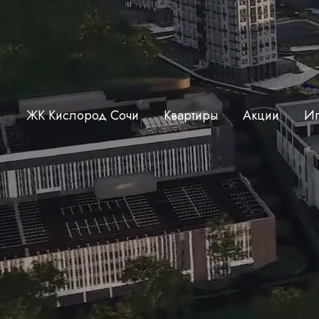
ЖК Кислород Сочи
Квартиры
Акции
Ип