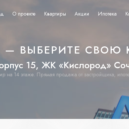
од
О проекте
Квартиры
Акции
Ипотека
К
Ж — ВЫБЕРИТЕ СВОЮ 
о
р
п
у
с
1
5
,
Ж
К
«
К
и
с
л
о
р
о
д
»
С
о
ир на 14 этаже. Прямая продажа от застройщика, ипот