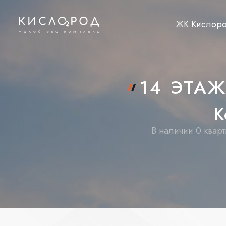
ЖК Кислор
14 ЭТА
К
В наличии 0 кварт