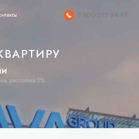
8 800 222-84-77
онтакты
КВАРТИРУ
ч
и
ека, рассрочка 0%.