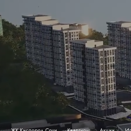
ЖК Кислород Сочи
Квартиры
Акции
Ип