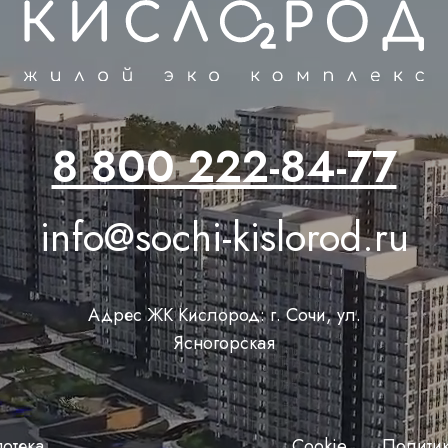
8 800 222-84-77
info@sochi-kislorod.ru
Адрес ЖК Кислород: г. Сочи, ул.
Ясногорская
отека
Сookie
Полити