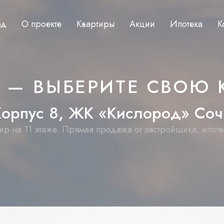
од
О проекте
Квартиры
Акции
Ипотека
К
Ж — ВЫБЕРИТЕ СВОЮ 
К
о
р
п
у
с
8
,
Ж
К
«
К
и
с
л
о
р
о
д
»
С
о
ч
тир на 11 этаже. Прямая продажа от застройщика, ипоте