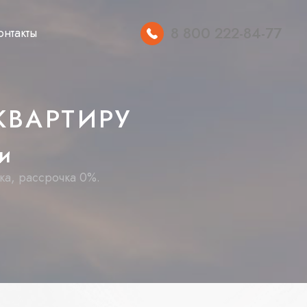
8 800 222-84-77
онтакты
КВАРТИРУ
и
ка, рассрочка 0%.